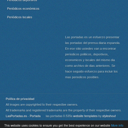
Periódicos deportivos
Periódicos económicos
Periódicos locales
Las portadas es un esfuerzo presentar
las portadas del prensa diaria espanola.
En ese sitio ustedes van a encontrar
periodicos politicos, deportivos,
economicos y locales del mismo dia
como archivo de dias anteriores. Se
hace seguido esfuerzo para incluir los
mas periodicos posibles.
Política de privacidad
All images are copyrighted to their respective owners.
All trademarks and registered trademarks are the property of their respective owners.
LasPortadas.es - Portada
las portadas 0.535s
website templates
by
styleshout
This website uses cookies to ensure you get the best experience on our website
More info