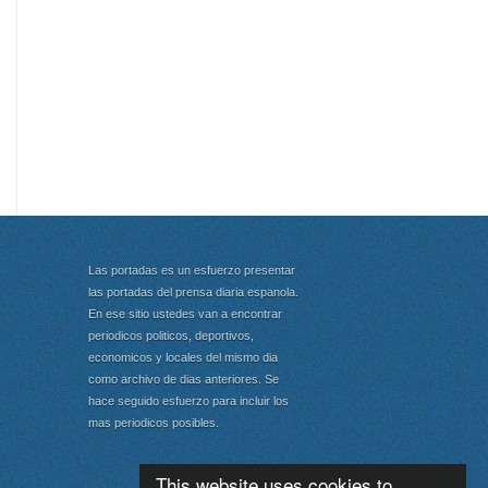
Las portadas es un esfuerzo presentar
las portadas del prensa diaria espanola.
En ese sitio ustedes van a encontrar
periodicos politicos, deportivos,
economicos y locales del mismo dia
como archivo de dias anteriores. Se
hace seguido esfuerzo para incluir los
mas periodicos posibles.
This website uses cookies to