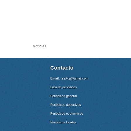
Noticias
Contacto
Email:
rsa7ca@gmail.com
Lista de periódicos
Periódicos general
Periódicos deportivos
Periódicos económicos
Periódicos locales