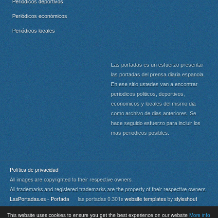
Periódicos deportivos
Periódicos económicos
Periódicos locales
Las portadas es un esfuerzo presentar
las portadas del prensa diaria espanola.
En ese sitio ustedes van a encontrar
periodicos politicos, deportivos,
economicos y locales del mismo dia
como archivo de dias anteriores. Se
hace seguido esfuerzo para incluir los
mas periodicos posibles.
Política de privacidad
All images are copyrighted to their respective owners.
All trademarks and registered trademarks are the property of their respective owners.
LasPortadas.es - Portada
las portadas 0.301s
website templates
by
styleshout
This website uses cookies to ensure you get the best experience on our website
More info