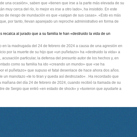
e una ocasión», saben que «tienen que irse a la parte más elevada de su
án muy cerca del río, lo mejor es irse a otro lado», ha insistido. En este
aso de riesgo de inundación es que «salgan de sus casas». «Esto es más
ue, por tanto, llevan aparejado un reproche administrativo en forma de
s recalca al jurado que a su familia le han «destruido la vida de un
ido en la madrugada del 24 de febrero de 2024 a causa de una agresión en
uicio por la muerte de su hijo que «un puñetazo» ha «destruido la vida» a
a, acusación particular, la defensa del presunto autor de los hechos y, en
mentado como su familia ha ido «creando un mundo» que «se ha
or el puñetazo» que supuso el fatal desenlace de hace ahora dos años.
e un manotazo «te lo tiran y queda así destrozado« . Ha recordado que
la mañana del día 24 de febrero de 2024, cuando recibió la llamada de su
dre de Sergio que entró «en estado de shock» y «tuvieron que ayudarle a