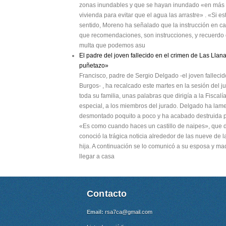
zonas inundables y que se hayan inundado «en más d
vivienda para evitar que el agua las arrastre» . «Si est
sentido, Moreno ha señalado que la instrucción en c
que recomendaciones, son instrucciones, y recuerdo q
multa que podemos asu
El padre del joven fallecido en el crimen de Las Llana
puñetazo»
Francisco, padre de Sergio Delgado -el joven fallec
Burgos- , ha recalcado este martes en la sesión del j
toda su familia, unas palabras que dirigía a la Fiscalí
especial, a los miembros del jurado. Delgado ha la
desmontado poquito a poco y ha acabado destruida p
«Es como cuando haces un castillo de naipes», que d
conoció la trágica noticia alrededor de las nueve de 
hija. A continuación se lo comunicó a su esposa y ma
llegar a casa
Contacto
Email:
rsa7ca@gmail.com