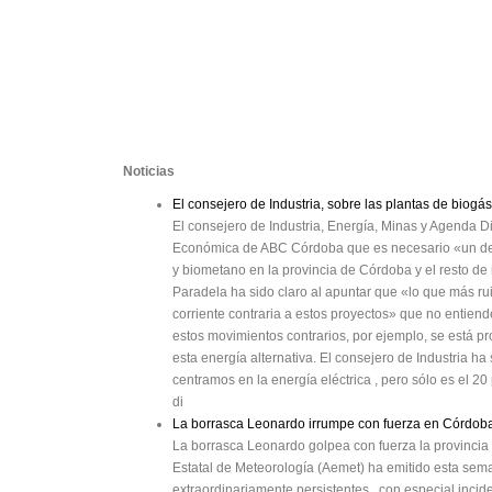
Noticias
El consejero de Industria, sobre las plantas de bio
El consejero de Industria, Energía, Minas y Agenda Di
Económica de ABC Córdoba que es necesario «un deb
y biometano en la provincia de Córdoba y el resto d
Paradela ha sido claro al apuntar que «lo que más rui
corriente contraria a estos proyectos» que no entiende
estos movimientos contrarios, por ejemplo, se está 
esta energía alternativa. El consejero de Industria h
centramos en la energía eléctrica , pero sólo es el 
di
La borrasca Leonardo irrumpe con fuerza en Córdoba y
La borrasca Leonardo golpea con fuerza la provincia
Estatal de Meteorología (Aemet) ha emitido esta sema
extraordinariamente persistentes , con especial incid