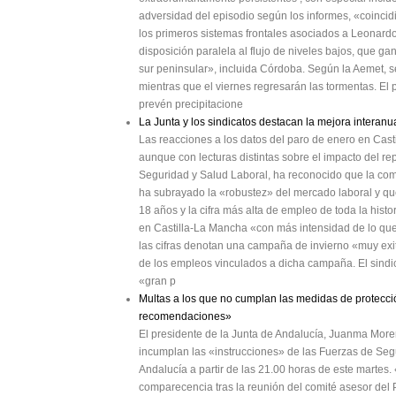
adversidad del episodio según los informes, «coinci
los primeros sistemas frontales asociados a Leonardo.
disposición paralela al flujo de niveles bajos, que ga
sur peninsular», incluida Córdoba. Según la Aemet, se
mientras que el viernes regresarán las tormentas. El
prevén precipitacione
La Junta y los sindicatos destacan la mejora interan
Las reacciones a los datos del paro de enero en Cast
aunque con lecturas distintas sobre el impacto del r
Seguridad y Salud Laboral, ha reconocido que la com
ha subrayado la «robustez» del mercado laboral y que
18 años y la cifra más alta de empleo de toda la his
en Castilla-La Mancha «con más intensidad de lo qu
las cifras denotan una campaña de invierno «muy exito
de los empleos vinculados a dicha campaña. El sindi
«gran p
Multas a los que no cumplan las medidas de protecció
recomendaciones»
El presidente de la Junta de Andalucía, Juanma More
incumplan las «instrucciones» de las Fuerzas de Segu
Andalucía a partir de las 21.00 horas de este martes
comparecencia tras la reunión del comité asesor del