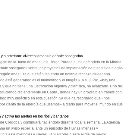
gás y biometano: «Necesitamos un debate sosegado»
gital de la Junta de Andalucía, Jorge Paradela , ha defendido en la Mirada
ate sosegado» sobre los proyectos de implantación de plantas de biogás
e región andaluza que están teniendo un notable rechazo ciudadano.
do está generando es el biometano y el biogás ». A su juicio, «hay una
 y que no tiene una justificación objetiva y científica, ha avanzado. Uno de
produciendo recientemente en Cabra , donde hay un proyecto en trámite con
a sido muy didáctico en esta cuestión, ya que ha recordado que «nos
20 por ciento de la energía que usamos» a diario para mover el mundo en sus
 activa las alertas en los ríos y pantanos
 de Córdoba y continuará haciéndolo durante toda la semana. La Agencia
na un aviso especial ante un episodio de l luvias intensas y
encia este miércoles y jueves. El miércoles 4 será el día de mayor