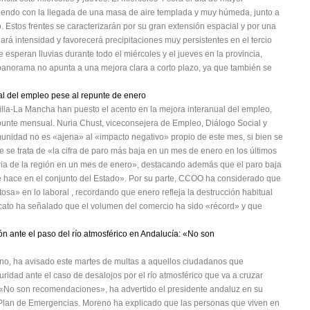
diendo con la llegada de una masa de aire templada y muy húmeda, junto a
 Estos frentes se caracterizarán por su gran extensión espacial y por una
nará intensidad y favorecerá precipitaciones muy persistentes en el tercio
 esperan lluvias durante todo el miércoles y el jueves en la provincia,
 panorama no apunta a una mejora clara a corto plazo, ya que también se
ual del empleo pese al repunte de enero
illa-La Mancha han puesto el acento en la mejora interanual del empleo,
epunte mensual. Nuria Chust, viceconsejera de Empleo, Diálogo Social y
unidad no es «ajena» al «impacto negativo» propio de este mes, si bien se
 se trata de «la cifra de paro más baja en un mes de enero en los últimos
toria de la región en un mes de enero», destacando además que el paro baja
e hace en el conjunto del Estado». Por su parte, CCOO ha considerado que
sa» en lo laboral , recordando que enero refleja la destrucción habitual
cato ha señalado que el volumen del comercio ha sido «récord» y que
n ante el paso del río atmosférico en Andalucía: «No son
no, ha avisado este martes de multas a aquellos ciudadanos que
ridad ante el caso de desalojos por el río atmosférico que va a cruzar
. «No son recomendaciones», ha advertido el presidente andaluz en su
 Plan de Emergencias. Moreno ha explicado que las personas que viven en