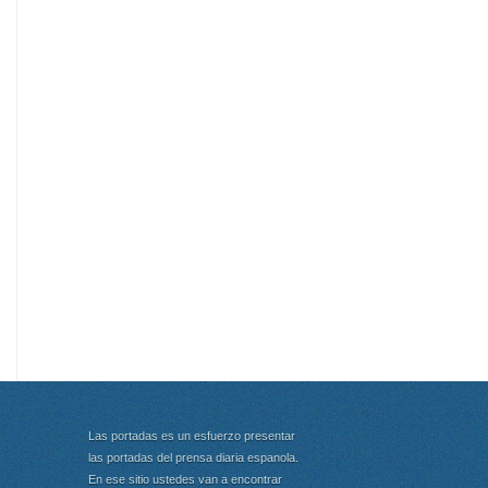
Las portadas es un esfuerzo presentar
las portadas del prensa diaria espanola.
En ese sitio ustedes van a encontrar