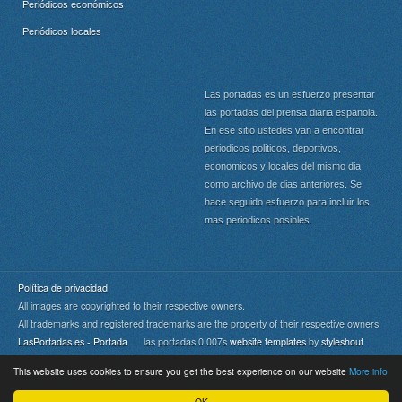
Periódicos económicos
Periódicos locales
Las portadas es un esfuerzo presentar
las portadas del prensa diaria espanola.
En ese sitio ustedes van a encontrar
periodicos politicos, deportivos,
economicos y locales del mismo dia
como archivo de dias anteriores. Se
hace seguido esfuerzo para incluir los
mas periodicos posibles.
Política de privacidad
All images are copyrighted to their respective owners.
All trademarks and registered trademarks are the property of their respective owners.
LasPortadas.es - Portada
las portadas 0.007s
website templates
by
styleshout
This website uses cookies to ensure you get the best experience on our website
More info
Portada
|
Top
OK