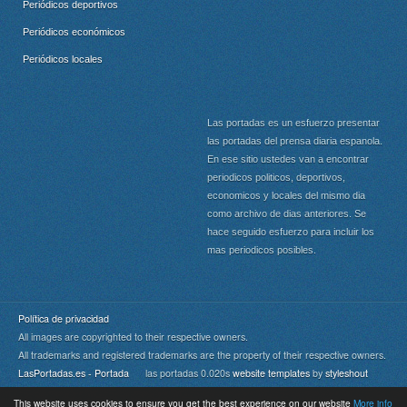
Periódicos deportivos
Periódicos económicos
Periódicos locales
Las portadas es un esfuerzo presentar
las portadas del prensa diaria espanola.
En ese sitio ustedes van a encontrar
periodicos politicos, deportivos,
economicos y locales del mismo dia
como archivo de dias anteriores. Se
hace seguido esfuerzo para incluir los
mas periodicos posibles.
Política de privacidad
All images are copyrighted to their respective owners.
All trademarks and registered trademarks are the property of their respective owners.
LasPortadas.es - Portada
las portadas 0.020s
website templates
by
styleshout
This website uses cookies to ensure you get the best experience on our website
More info