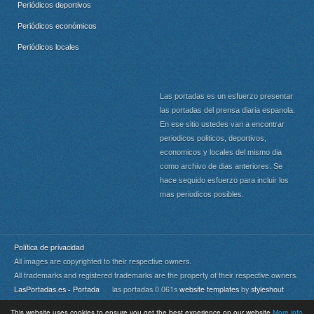
Periódicos deportivos
Periódicos económicos
Periódicos locales
Las portadas es un esfuerzo presentar
las portadas del prensa diaria espanola.
En ese sitio ustedes van a encontrar
periodicos politicos, deportivos,
economicos y locales del mismo dia
como archivo de dias anteriores. Se
hace seguido esfuerzo para incluir los
mas periodicos posibles.
Política de privacidad
All images are copyrighted to their respective owners.
All trademarks and registered trademarks are the property of their respective owners.
LasPortadas.es - Portada
las portadas 0.061s
website templates
by
styleshout
This website uses cookies to ensure you get the best experience on our website
More info