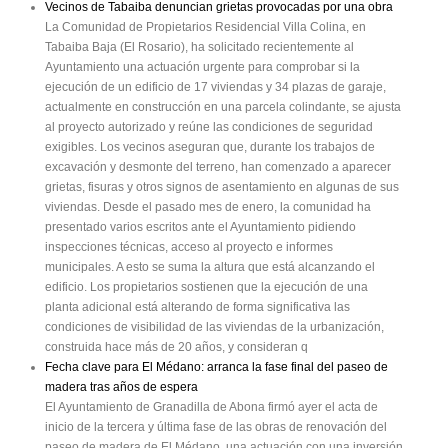
Vecinos de Tabaiba denuncian grietas provocadas por una obra
La Comunidad de Propietarios Residencial Villa Colina, en
Tabaiba Baja (El Rosario), ha solicitado recientemente al
Ayuntamiento una actuación urgente para comprobar si la
ejecución de un edificio de 17 viviendas y 34 plazas de garaje,
actualmente en construcción en una parcela colindante, se ajusta
al proyecto autorizado y reúne las condiciones de seguridad
exigibles. Los vecinos aseguran que, durante los trabajos de
excavación y desmonte del terreno, han comenzado a aparecer
grietas, fisuras y otros signos de asentamiento en algunas de sus
viviendas. Desde el pasado mes de enero, la comunidad ha
presentado varios escritos ante el Ayuntamiento pidiendo
inspecciones técnicas, acceso al proyecto e informes
municipales. A esto se suma la altura que está alcanzando el
edificio. Los propietarios sostienen que la ejecución de una
planta adicional está alterando de forma significativa las
condiciones de visibilidad de las viviendas de la urbanización,
construida hace más de 20 años, y consideran q
Fecha clave para El Médano: arranca la fase final del paseo de
madera tras años de espera
El Ayuntamiento de Granadilla de Abona firmó ayer el acta de
inicio de la tercera y última fase de las obras de renovación del
paseo de madera de El Médano, una actuación con una inversión