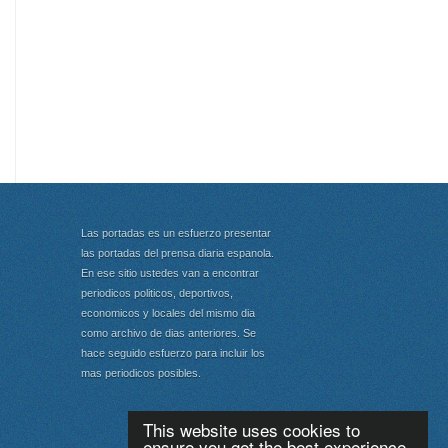
Las portadas es un esfuerzo presentar
las portadas del prensa diaria espanola.
En ese sitio ustedes van a encontrar
periodicos politicos, deportivos,
economicos y locales del mismo dia
como archivo de dias anteriores. Se
hace seguido esfuerzo para incluir los
mas periodicos posibles.
This website uses cookies to
ensure you get the best experience