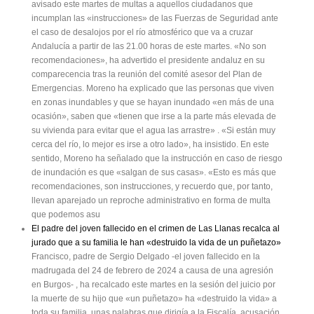
avisado este martes de multas a aquellos ciudadanos que
incumplan las «instrucciones» de las Fuerzas de Seguridad ante
el caso de desalojos por el río atmosférico que va a cruzar
Andalucía a partir de las 21.00 horas de este martes. «No son
recomendaciones», ha advertido el presidente andaluz en su
comparecencia tras la reunión del comité asesor del Plan de
Emergencias. Moreno ha explicado que las personas que viven
en zonas inundables y que se hayan inundado «en más de una
ocasión», saben que «tienen que irse a la parte más elevada de
su vivienda para evitar que el agua las arrastre» . «Si están muy
cerca del río, lo mejor es irse a otro lado», ha insistido. En este
sentido, Moreno ha señalado que la instrucción en caso de riesgo
de inundación es que «salgan de sus casas». «Esto es más que
recomendaciones, son instrucciones, y recuerdo que, por tanto,
llevan aparejado un reproche administrativo en forma de multa
que podemos asu
El padre del joven fallecido en el crimen de Las Llanas recalca al
jurado que a su familia le han «destruido la vida de un puñetazo»
Francisco, padre de Sergio Delgado -el joven fallecido en la
madrugada del 24 de febrero de 2024 a causa de una agresión
en Burgos- , ha recalcado este martes en la sesión del juicio por
la muerte de su hijo que «un puñetazo» ha «destruido la vida» a
toda su familia, unas palabras que dirigía a la Fiscalía, acusación