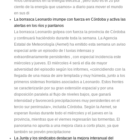
«nos centramos en la energía eléctrica , pero sólo es el 20 por
ciento de la energía que usamos» a diario para mover el mundo
en sus di
La borrasca Leonardo irrumpe con fuerza en Córdoba y activa las
alertas en los ríos y pantanos
La borrasca Leonardo golpea con fuerza la provincia de Córdoba
y continuará haciéndolo durante toda la semana. La Agencia
Estatal de Meteorología (Aemet) ha emitido esta semana un aviso
especial ante un episodio de l luvias intensas y
extraordinariamente persistentes , con especial incidencia este
miércoles y jueves. El miércoles 4 será el día de mayor
adversidad del episodio según los informes, «coincidiendo con la
llegada de una masa de aire templada y muy húmeda, junto a los
primeros sistemas frontales asociados a Leonardo. Estos frentes
se caracterizarán por su gran extensión espacial y por una
disposición paralela al flujo de niveles bajos, que ganará
intensidad y favorecerá precipitaciones muy persistentes en el
tercio sur peninsular», incluida Córdoba. Según la Aemet, se
esperan lluvias durante todo el miércoles y el jueves en la
provincia, mientras que el viernes regresarán las tormentas. El
panorama no apunta a una mejora clara a corto plazo, ya que
también se prevén precipitacione
La Junta y los sindicatos destacan la mejora interanual del