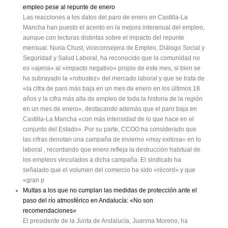
empleo pese al repunte de enero
Las reacciones a los datos del paro de enero en Castilla-La
Mancha han puesto el acento en la mejora interanual del empleo,
aunque con lecturas distintas sobre el impacto del repunte
mensual. Nuria Chust, viceconsejera de Empleo, Diálogo Social y
Seguridad y Salud Laboral, ha reconocido que la comunidad no
es «ajena» al «impacto negativo» propio de este mes, si bien se
ha subrayado la «robustez» del mercado laboral y que se trata de
«la cifra de paro más baja en un mes de enero en los últimos 18
años y la cifra más alta de empleo de toda la historia de la región
en un mes de enero», destacando además que el paro baja en
Castilla-La Mancha «con más intensidad de lo que hace en el
conjunto del Estado». Por su parte, CCOO ha considerado que
las cifras denotan una campaña de invierno «muy exitosa» en lo
laboral , recordando que enero refleja la destrucción habitual de
los empleos vinculados a dicha campaña. El sindicato ha
señalado que el volumen del comercio ha sido «récord» y que
«gran p
Multas a los que no cumplan las medidas de protección ante el
paso del río atmosférico en Andalucía: «No son
recomendaciones»
El presidente de la Junta de Andalucía, Juanma Moreno, ha