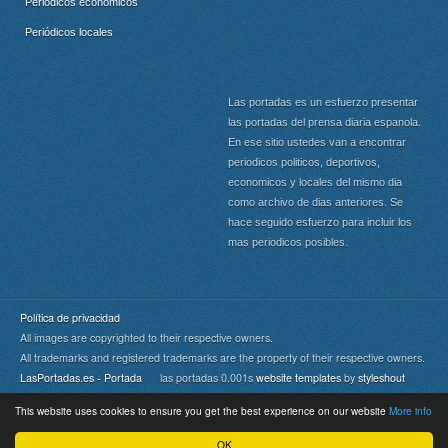
Periódicos económicos
Periódicos locales
Las portadas es un esfuerzo presentar
las portadas del prensa diaria espanola.
En ese sitio ustedes van a encontrar
periodicos politicos, deportivos,
economicos y locales del mismo dia
como archivo de dias anteriores. Se
hace seguido esfuerzo para incluir los
mas periodicos posibles.
Política de privacidad
All images are copyrighted to their respective owners.
All trademarks and registered trademarks are the property of their respective owners.
LasPortadas.es - Portada
las portadas 0.001s
website templates
by
styleshout
This website uses cookies to ensure you get the best experience on our website
More info
Portada
|
Top
OK