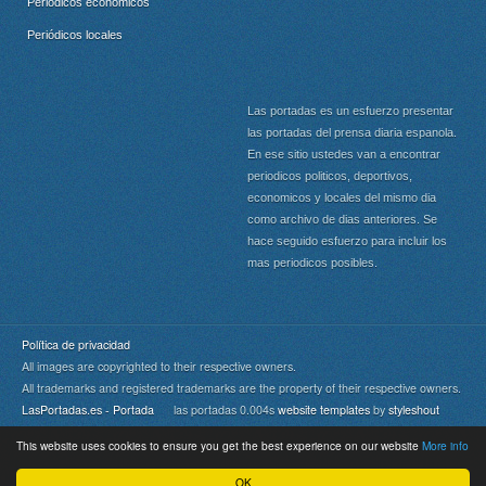
Periódicos económicos
Periódicos locales
Las portadas es un esfuerzo presentar
las portadas del prensa diaria espanola.
En ese sitio ustedes van a encontrar
periodicos politicos, deportivos,
economicos y locales del mismo dia
como archivo de dias anteriores. Se
hace seguido esfuerzo para incluir los
mas periodicos posibles.
Política de privacidad
All images are copyrighted to their respective owners.
All trademarks and registered trademarks are the property of their respective owners.
LasPortadas.es - Portada
las portadas 0.004s
website templates
by
styleshout
This website uses cookies to ensure you get the best experience on our website
More info
Portada
|
Top
OK