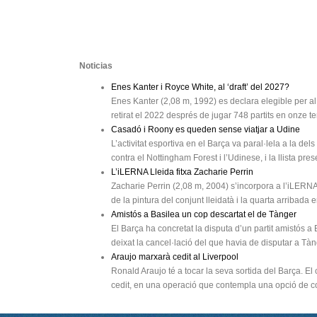
Noticias
Enes Kanter i Royce White, al ‘draft’ del 2027?
Enes Kanter (2,08 m, 1992) es declara elegible per al d
retirat el 2022 després de jugar 748 partits en onze t
Casadó i Roony es queden sense viatjar a Udine
L’activitat esportiva en el Barça va paral·lela a la d
contra el Nottingham Forest i l’Udinese, i la llista pres
L’iLERNA Lleida fitxa Zacharie Perrin
Zacharie Perrin (2,08 m, 2004) s’incorpora a l’iLERNA
de la pintura del conjunt lleidatà i la quarta arribada e
Amistós a Basilea un cop descartat el de Tànger
El Barça ha concretat la disputa d’un partit amistós a
deixat la cancel·lació del que havia de disputar a Tàng
Araujo marxarà cedit al Liverpool
Ronald Araujo té a tocar la seva sortida del Barça. El
cedit, en una operació que contempla una opció de co