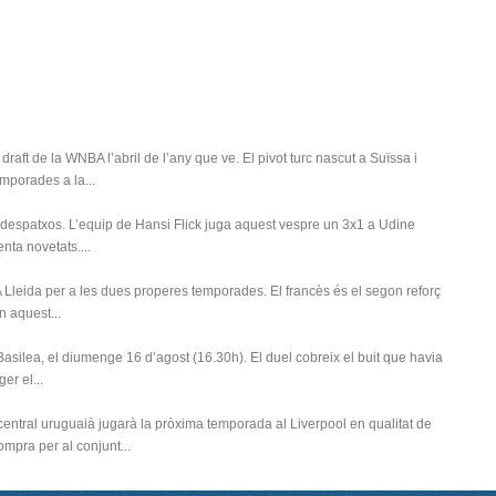
raft de la WNBA l’abril de l’any que ve. El pivot turc nascut a Suïssa i
emporades a la...
els despatxos. L’equip de Hansi Flick juga aquest vespre un 3x1 a Udine
enta novetats....
 Lleida per a les dues properes temporades. El francès és el segon reforç
n aquest...
 Basilea, el diumenge 16 d’agost (16.30h). El duel cobreix el buit que havia
er el...
 central uruguaià jugarà la pròxima temporada al Liverpool en qualitat de
mpra per al conjunt...