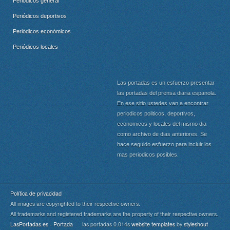
Periódicos general
Periódicos deportivos
Periódicos económicos
Periódicos locales
Las portadas es un esfuerzo presentar
las portadas del prensa diaria espanola.
En ese sitio ustedes van a encontrar
periodicos politicos, deportivos,
economicos y locales del mismo dia
como archivo de dias anteriores. Se
hace seguido esfuerzo para incluir los
mas periodicos posibles.
Política de privacidad
All images are copyrighted to their respective owners.
All trademarks and registered trademarks are the property of their respective owners.
LasPortadas.es - Portada
las portadas 0.014s
website templates
by
styleshout