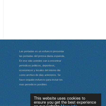
Las portadas es un esfuerzo presentar
las portadas del prensa diaria espanola.
En ese sitio ustedes van a encontrar
periodicos politicos, deportivos,
economicos y locales del mismo dia
como archivo de dias anteriores. Se
hace seguido esfuerzo para incluir los
mas periodicos posibles.
This website uses cookies to
ensure you get the best experience
on our website
More info