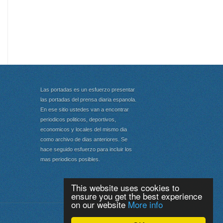
Las portadas es un esfuerzo presentar
las portadas del prensa diaria espanola.
En ese sitio ustedes van a encontrar
periodicos politicos, deportivos,
economicos y locales del mismo dia
como archivo de dias anteriores. Se
hace seguido esfuerzo para incluir los
mas periodicos posibles.
This website uses cookies to
ensure you get the best experience
on our website
More info
Portada
|
Top