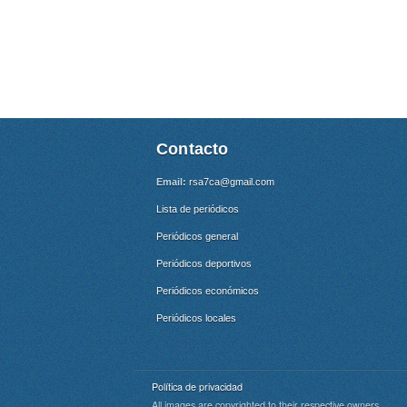
Contacto
Email:
rsa7ca@gmail.com
Lista de periódicos
Periódicos general
Periódicos deportivos
Periódicos económicos
Periódicos locales
Política de privacidad
All images are copyrighted to their respective owners.