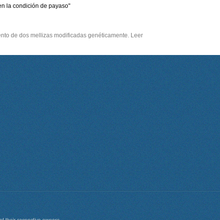
n la condición de payaso"
iento de dos mellizas modificadas genéticamente. Leer
of their respective owners.