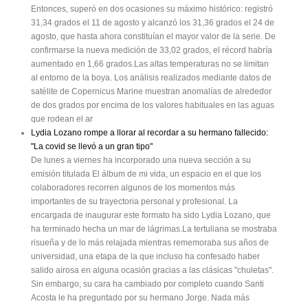
Entonces, superó en dos ocasiones su máximo histórico: registró
31,34 grados el 11 de agosto y alcanzó los 31,36 grados el 24 de
agosto, que hasta ahora constituían el mayor valor de la serie. De
confirmarse la nueva medición de 33,02 grados, el récord habría
aumentado en 1,66 grados.Las altas temperaturas no se limitan
al entorno de la boya. Los análisis realizados mediante datos de
satélite de Copernicus Marine muestran anomalías de alrededor
de dos grados por encima de los valores habituales en las aguas
que rodean el ar
Lydia Lozano rompe a llorar al recordar a su hermano fallecido:
"La covid se llevó a un gran tipo"
De lunes a viernes ha incorporado una nueva sección a su
emisión titulada El álbum de mi vida, un espacio en el que los
colaboradores recorren algunos de los momentos más
importantes de su trayectoria personal y profesional. La
encargada de inaugurar este formato ha sido Lydia Lozano, que
ha terminado hecha un mar de lágrimas.La tertuliana se mostraba
risueña y de lo más relajada mientras rememoraba sus años de
universidad, una etapa de la que incluso ha confesado haber
salido airosa en alguna ocasión gracias a las clásicas "chuletas".
Sin embargo, su cara ha cambiado por completo cuando Santi
Acosta le ha preguntado por su hermano Jorge. Nada más