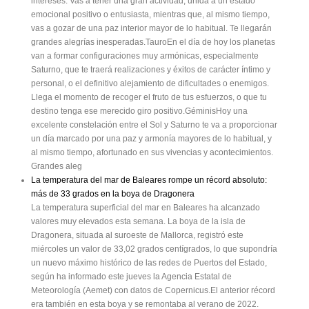
intereses. Vas a tener una gran actividad, unida a un estado
emocional positivo o entusiasta, mientras que, al mismo tiempo,
vas a gozar de una paz interior mayor de lo habitual. Te llegarán
grandes alegrías inesperadas.TauroEn el día de hoy los planetas
van a formar configuraciones muy armónicas, especialmente
Saturno, que te traerá realizaciones y éxitos de carácter íntimo y
personal, o el definitivo alejamiento de dificultades o enemigos.
Llega el momento de recoger el fruto de tus esfuerzos, o que tu
destino tenga ese merecido giro positivo.GéminisHoy una
excelente constelación entre el Sol y Saturno te va a proporcionar
un día marcado por una paz y armonía mayores de lo habitual, y
al mismo tiempo, afortunado en sus vivencias y acontecimientos.
Grandes aleg
La temperatura del mar de Baleares rompe un récord absoluto:
más de 33 grados en la boya de Dragonera
La temperatura superficial del mar en Baleares ha alcanzado
valores muy elevados esta semana. La boya de la isla de
Dragonera, situada al suroeste de Mallorca, registró este
miércoles un valor de 33,02 grados centígrados, lo que supondría
un nuevo máximo histórico de las redes de Puertos del Estado,
según ha informado este jueves la Agencia Estatal de
Meteorología (Aemet) con datos de Copernicus.El anterior récord
era también en esta boya y se remontaba al verano de 2022.