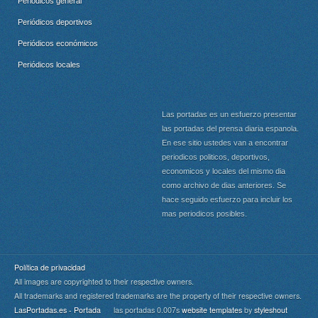
Periódicos general
Periódicos deportivos
Periódicos económicos
Periódicos locales
Las portadas es un esfuerzo presentar
las portadas del prensa diaria espanola.
En ese sitio ustedes van a encontrar
periodicos politicos, deportivos,
economicos y locales del mismo dia
como archivo de dias anteriores. Se
hace seguido esfuerzo para incluir los
mas periodicos posibles.
Política de privacidad
All images are copyrighted to their respective owners.
All trademarks and registered trademarks are the property of their respective owners.
LasPortadas.es - Portada
las portadas 0.007s
website templates
by
styleshout