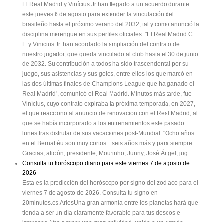
El Real Madrid y Vinícius Jr han llegado a un acuerdo durante
este jueves 6 de agosto para extender la vinculación del
brasileño hasta el próximo verano del 2032, tal y como anunció la
disciplina merengue en sus perfiles oficiales. "El Real Madrid C.
F. y Vinicius Jr. han acordado la ampliación del contrato de
nuestro jugador, que queda vinculado al club hasta el 30 de junio
de 2032. Su contribución a todos ha sido trascendental por su
juego, sus asistencias y sus goles, entre ellos los que marcó en
las dos últimas finales de Champions League que ha ganado el
Real Madrid", comunicó el Real Madrid. Minutos más tarde, fue
Vinícius, cuyo contrato expiraba la próxima temporada, en 2027,
el que reaccionó al anuncio de renovación con el Real Madrid, al
que se había incorporado a los entrenamientos este pasado
lunes tras disfrutar de sus vacaciones post-Mundial. "Ocho años
en el Bernabéu son muy cortos... seis años más y para siempre.
Gracias, afición, presidente, Mourinho, Junny, José Ángel, jug
Consulta tu horóscopo diario para este viernes 7 de agosto de
2026
Esta es la predicción del horóscopo por signo del zodiaco para el
viernes 7 de agosto de 2026. Consulta tu signo en
20minutos.es.AriesUna gran armonía entre los planetas hará que
tienda a ser un día claramente favorable para tus deseos e