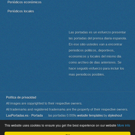
Periódicos económicos
Periódicos locales
Las portadas es un esfuerzo presentar
las portadas del prensa diaria espanola.
En ese sitio ustedes van a encontrar
periodicos politicos, deportivos,
economicos y locales del mismo dia
como archivo de dias anteriores. Se
hace seguido esfuerzo para incluir los
mas periodicos posibles.
Política de privacidad
All images are copyrighted to their respective owners.
All trademarks and registered trademarks are the property of their respective owners.
LasPortadas.es - Portada
las portadas 0.009s
website templates
by
styleshout
This website uses cookies to ensure you get the best experience on our website
More info
Portada
|
Top