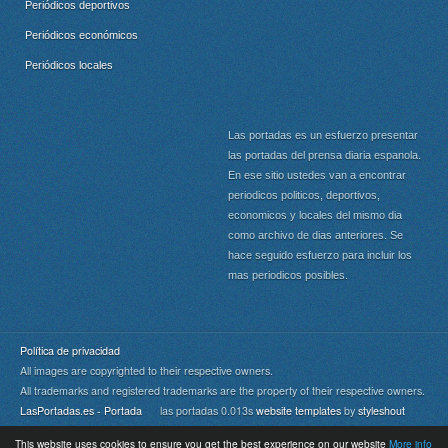
Periódicos deportivos
Periódicos económicos
Periódicos locales
Las portadas es un esfuerzo presentar
las portadas del prensa diaria espanola.
En ese sitio ustedes van a encontrar
periodicos politicos, deportivos,
economicos y locales del mismo dia
como archivo de dias anteriores. Se
hace seguido esfuerzo para incluir los
mas periodicos posibles.
Política de privacidad
All images are copyrighted to their respective owners.
All trademarks and registered trademarks are the property of their respective owners.
LasPortadas.es - Portada
las portadas 0.013s
website templates
by
styleshout
This website uses cookies to ensure you get the best experience on our website
More info