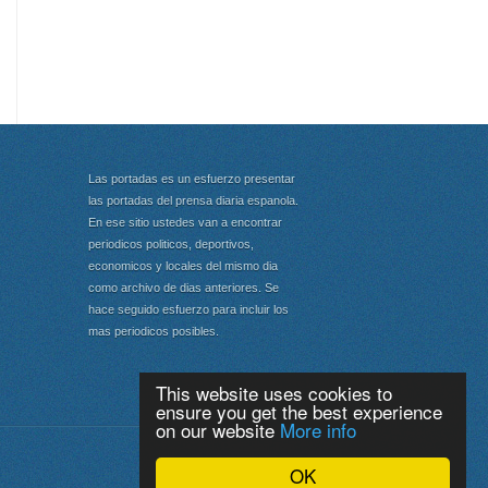
Las portadas es un esfuerzo presentar
las portadas del prensa diaria espanola.
En ese sitio ustedes van a encontrar
periodicos politicos, deportivos,
economicos y locales del mismo dia
como archivo de dias anteriores. Se
hace seguido esfuerzo para incluir los
mas periodicos posibles.
This website uses cookies to
ensure you get the best experience
on our website
More info
Portada
|
Top
OK