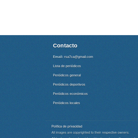
Contacto
Email:
rsa7ca@gmail.com
Lista de periódicos
Periódicos general
Periódicos deportivos
Periódicos económicos
Periódicos locales
Política de privacidad
All images are copyrighted to their respective owners.