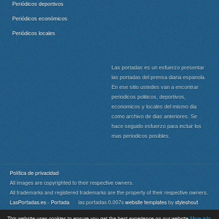
Periódicos deportivos
Periódicos económicos
Periódicos locales
Las portadas es un esfuerzo presentar
las portadas del prensa diaria espanola.
En ese sitio ustedes van a encontrar
periodicos politicos, deportivos,
economicos y locales del mismo dia
como archivo de dias anteriores. Se
hace seguido esfuerzo para incluir los
mas periodicos posibles.
Política de privacidad
All images are copyrighted to their respective owners.
All trademarks and registered trademarks are the property of their respective owners.
LasPortadas.es - Portada
las portadas 0.007s
website templates
by
styleshout
This website uses cookies to ensure you get the best experience on our website
More info