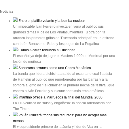
Noticias
Entre el platillo volante y la bomba nuclear
Un impecable Iván Ferreiro inyecta en vena al público sus
grandes temas y los de Los Piratas, mientras Tu otra bonita
arranca los primeros gritos de 'Escenario principal' en un estreno
con León Benavente, Bebe y los pogos de La Pegatina
Carlos Alcaraz renuncia a Cincinnati
El español ya dejó de jugar el Masters 1.000 de Montreal por una
lesión de muñeca
Sonorama arranca como una Cabra Mecánica
La banda que lidera Lichis ha atraído al escenario cual flautista
de Hamelin al público que remoloneaba por las barras y a la
sombra al grito de 'Felicidad' en la primera noche de festival, que
espera a Iván Ferreiro y sus canciones más emblemáticas
Infantino ofrece a Marruecos la final del Mundial 2030
La FIFA califica de "falsa y engañosa" la noticia adelantada por
The Times
Pollán utilizará "todos sus recursos" para no acoger más
menas
El vicepresidente primero de la Junta y líder de Vox en la