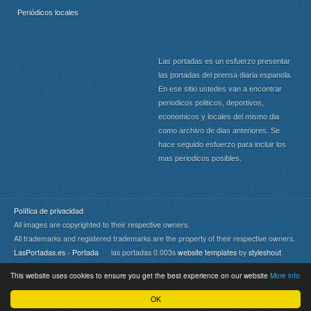
Periódicos locales
Las portadas es un esfuerzo presentar
las portadas del prensa diaria espanola.
En ese sitio ustedes van a encontrar
periodicos politicos, deportivos,
economicos y locales del mismo dia
como archivo de dias anteriores. Se
hace seguido esfuerzo para incluir los
mas periodicos posibles.
Política de privacidad
All images are copyrighted to their respective owners.
All trademarks and registered trademarks are the property of their respective owners.
LasPortadas.es - Portada
las portadas 0.003s
website templates
by
styleshout
This website uses cookies to ensure you get the best experience on our website
More info
Portada
|
Top
OK