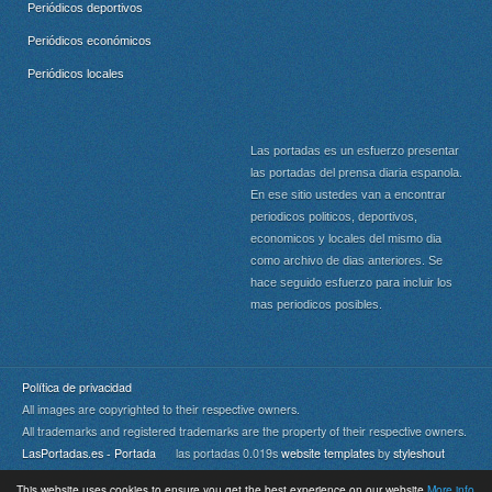
Periódicos deportivos
Periódicos económicos
Periódicos locales
Las portadas es un esfuerzo presentar
las portadas del prensa diaria espanola.
En ese sitio ustedes van a encontrar
periodicos politicos, deportivos,
economicos y locales del mismo dia
como archivo de dias anteriores. Se
hace seguido esfuerzo para incluir los
mas periodicos posibles.
Política de privacidad
All images are copyrighted to their respective owners.
All trademarks and registered trademarks are the property of their respective owners.
LasPortadas.es - Portada
las portadas 0.019s
website templates
by
styleshout
This website uses cookies to ensure you get the best experience on our website
More info