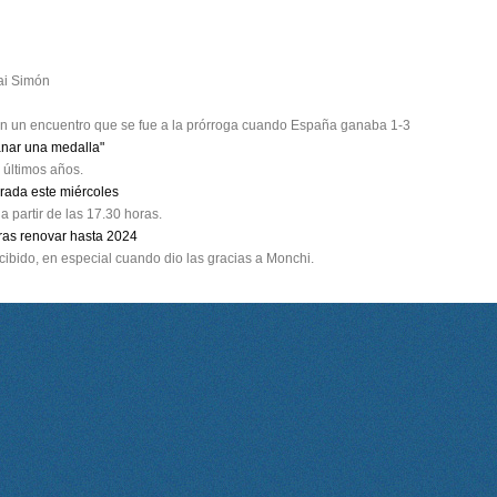
ai Simón
 en un encuentro que se fue a la prórroga cuando España ganaba 1-3
anar una medalla"
 últimos años.
rada este miércoles
a partir de las 17.30 horas.
tras renovar hasta 2024
cibido, en especial cuando dio las gracias a Monchi.