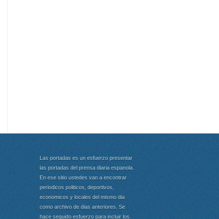
Las portadas es un esfuerzo presentar
las portadas del prensa diaria espanola.
En ese sitio ustedes van a encontrar
periodicos politicos, deportivos,
economicos y locales del mismo dia
como archivo de dias anteriores. Se
hace seguido esfuerzo para incluir los