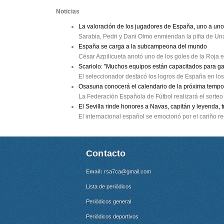
Noticias
La valoración de los jugadores de España, uno a uno
Sarabia, Pedri y Dani Olmo enmiendan la pifia de Un
España se carga a la subcampeona del mundo
César Azpilicueta anotó uno de los goles de la Roja
Scariolo: "Muchos equipos están capacitados para g
El seleccionador destacó los logros de España en los
Osasuna conocerá el calendario de la próxima tempo
La Federación Española de Fútbol realizará el sorteo 
El Sevilla rinde honores a Navas, capitán y leyenda, 
El internacional español se emocionó por el cariño re
Contacto
Email:
rsa7ca@gmail.com
Lista de periódicos
Periódicos general
Periódicos deportivos