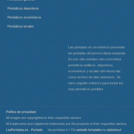
Periódicos deportivos
Periódicos económicos
Periódicos locales
Las portadas es un esfuerzo presentar
las portadas del prensa diaria espanola.
En ese sitio ustedes van a encontrar
periodicos politicos, deportivos,
economicos y locales del mismo dia
como archivo de dias anteriores. Se
hace seguido esfuerzo para incluir los
mas periodicos posibles.
Política de privacidad
All images are copyrighted to their respective owners.
All trademarks and registered trademarks are the property of their respective owners.
LasPortadas.es - Portada
las portadas 0.115s
website templates
by
styleshout