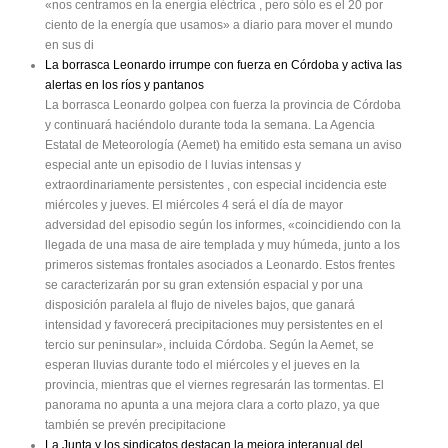
«nos centramos en la energía eléctrica , pero sólo es el 20 por
ciento de la energía que usamos» a diario para mover el mundo
en sus di
La borrasca Leonardo irrumpe con fuerza en Córdoba y activa las
alertas en los ríos y pantanos
La borrasca Leonardo golpea con fuerza la provincia de Córdoba
y continuará haciéndolo durante toda la semana. La Agencia
Estatal de Meteorología (Aemet) ha emitido esta semana un aviso
especial ante un episodio de l luvias intensas y
extraordinariamente persistentes , con especial incidencia este
miércoles y jueves. El miércoles 4 será el día de mayor
adversidad del episodio según los informes, «coincidiendo con la
llegada de una masa de aire templada y muy húmeda, junto a los
primeros sistemas frontales asociados a Leonardo. Estos frentes
se caracterizarán por su gran extensión espacial y por una
disposición paralela al flujo de niveles bajos, que ganará
intensidad y favorecerá precipitaciones muy persistentes en el
tercio sur peninsular», incluida Córdoba. Según la Aemet, se
esperan lluvias durante todo el miércoles y el jueves en la
provincia, mientras que el viernes regresarán las tormentas. El
panorama no apunta a una mejora clara a corto plazo, ya que
también se prevén precipitacione
La Junta y los sindicatos destacan la mejora interanual del