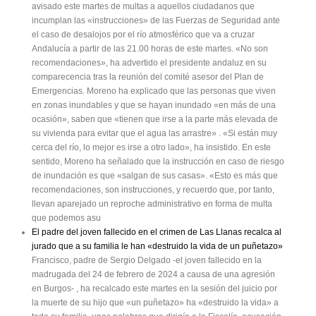
avisado este martes de multas a aquellos ciudadanos que
incumplan las «instrucciones» de las Fuerzas de Seguridad ante
el caso de desalojos por el río atmosférico que va a cruzar
Andalucía a partir de las 21.00 horas de este martes. «No son
recomendaciones», ha advertido el presidente andaluz en su
comparecencia tras la reunión del comité asesor del Plan de
Emergencias. Moreno ha explicado que las personas que viven
en zonas inundables y que se hayan inundado «en más de una
ocasión», saben que «tienen que irse a la parte más elevada de
su vivienda para evitar que el agua las arrastre» . «Si están muy
cerca del río, lo mejor es irse a otro lado», ha insistido. En este
sentido, Moreno ha señalado que la instrucción en caso de riesgo
de inundación es que «salgan de sus casas». «Esto es más que
recomendaciones, son instrucciones, y recuerdo que, por tanto,
llevan aparejado un reproche administrativo en forma de multa
que podemos asu
El padre del joven fallecido en el crimen de Las Llanas recalca al
jurado que a su familia le han «destruido la vida de un puñetazo»
Francisco, padre de Sergio Delgado -el joven fallecido en la
madrugada del 24 de febrero de 2024 a causa de una agresión
en Burgos- , ha recalcado este martes en la sesión del juicio por
la muerte de su hijo que «un puñetazo» ha «destruido la vida» a