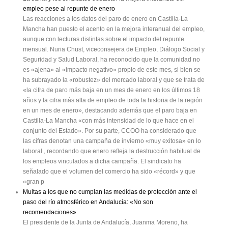
empleo pese al repunte de enero
Las reacciones a los datos del paro de enero en Castilla-La
Mancha han puesto el acento en la mejora interanual del empleo,
aunque con lecturas distintas sobre el impacto del repunte
mensual. Nuria Chust, viceconsejera de Empleo, Diálogo Social y
Seguridad y Salud Laboral, ha reconocido que la comunidad no
es «ajena» al «impacto negativo» propio de este mes, si bien se
ha subrayado la «robustez» del mercado laboral y que se trata de
«la cifra de paro más baja en un mes de enero en los últimos 18
años y la cifra más alta de empleo de toda la historia de la región
en un mes de enero», destacando además que el paro baja en
Castilla-La Mancha «con más intensidad de lo que hace en el
conjunto del Estado». Por su parte, CCOO ha considerado que
las cifras denotan una campaña de invierno «muy exitosa» en lo
laboral , recordando que enero refleja la destrucción habitual de
los empleos vinculados a dicha campaña. El sindicato ha
señalado que el volumen del comercio ha sido «récord» y que
«gran p
Multas a los que no cumplan las medidas de protección ante el
paso del río atmosférico en Andalucía: «No son
recomendaciones»
El presidente de la Junta de Andalucía, Juanma Moreno, ha