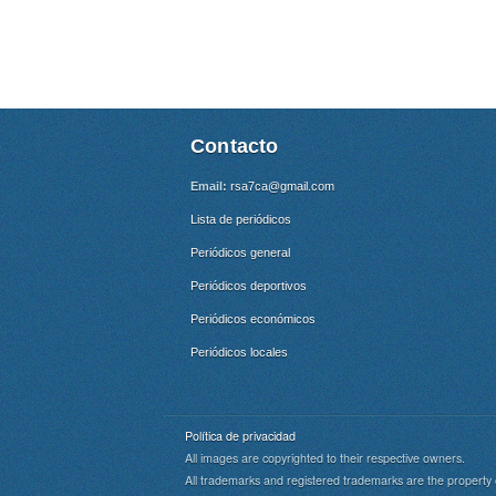
Contacto
Email:
rsa7ca@gmail.com
Lista de periódicos
Periódicos general
Periódicos deportivos
Periódicos económicos
Periódicos locales
Política de privacidad
All images are copyrighted to their respective owners.
All trademarks and registered trademarks are the property 