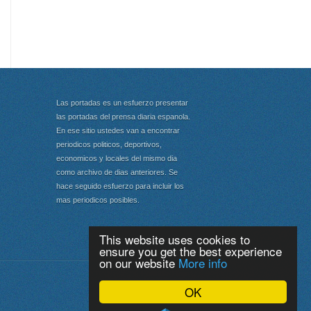
Las portadas es un esfuerzo presentar
las portadas del prensa diaria espanola.
En ese sitio ustedes van a encontrar
periodicos politicos, deportivos,
economicos y locales del mismo dia
como archivo de dias anteriores. Se
hace seguido esfuerzo para incluir los
mas periodicos posibles.
This website uses cookies to
ensure you get the best experience
on our website
More info
Portada
|
Top
OK