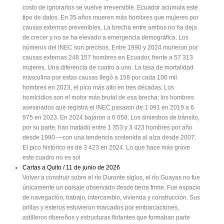
costo de ignorarlos se vuelve irreversible. Ecuador acumula este
tipo de datos. En 35 años mueren más hombres que mujeres por
causas externas prevenibles. La brecha entre ambos no ha deja
de crecer y no se ha elevado a emergencia demográfica. Los
números del INEC son precisos. Entre 1990 y 2024 murieron por
causas externas 248 157 hombres en Ecuador, frente a 57 313
mujeres. Una diferencia de cuatro a uno. La tasa de mortalidad
masculina por estas causas llegó a 158 por cada 100 mil
hombres en 2023, el pico más alto en tres décadas. Los
homicidios son el motor más brutal de esa brecha: los hombres
asesinados que registra el INEC pasaron de 1 091 en 2019 a 6
975 en 2023. En 2024 bajaron a 6 058. Los siniestros de tránsito,
por su parte, han matado entre 1 353 y 3 423 hombres por año
desde 1990 —con una tendencia sostenida al alza desde 2007.
El pico histórico es de 3 423 en 2024. Lo que hace más grave
este cuadro no es sol
Cartas a Quito / 11 de junio de 2026
Volver a construir sobre el río Durante siglos, el río Guayas no fue
únicamente un paisaje observado desde tierra firme. Fue espacio
de navegación, trabajo, intercambio, vivienda y construcción. Sus
orillas y esteros estuvieron marcados por embarcaciones,
astilleros ribereños y estructuras flotantes que formaban parte