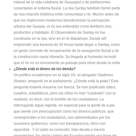
natural de la vida cotidiana de Guayaquil y de poblaciones
conectadas al sistema fluvial. La Isla Santay también formó parte
de esa relación histórica entre comunidad y río. Mucho antes de
que los malecones modernos transformaran la percepción
urbana del Guayas, el río era entendido como territorio vivo,
productivo y habitado. El Observatorio de Santay no fue
construido en la isla, sino en el río Babahoyo. Desde allí
emprendió una travesía de 26 horas hasta llegar a Santay, como
un gesto concreto de recuperación de la navegación fluvial y de
la construcción naval ribereña. Su llegada al humedal recordó
que el río no es únicamente un paisaje para mirar desde la orilla
¿Dónde está el dinero de los demás?
Un político ecuatoriano en el siglo XX -el abogado Vladimiro
Álvarez- preguntó en el parlamento: ¿Dónde está la plata? Esta
pregunta todavía resuena con fuerza. Se han publicado datos,
cuadros, estadísticas, pero las cifras no han “cuadrado” con la
realidad, es decir, con el bolsillo de los ciudadanos. La
interrogante sigue vigente, en especial para la gente de a pie,
que siente con preocupación cómo los dineros públicos, que
corresponden a los ciudadanos, son administrados por los
sucesivos gobiernos -unos con transparencia, otros con
opacidad-. Y el saldo es conocido: más deuda y menos
prosperidad. En algún código del Ecuador existía una frase de