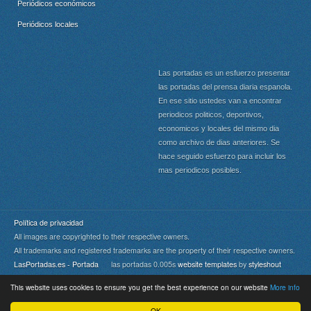
Periódicos económicos
Periódicos locales
Las portadas es un esfuerzo presentar
las portadas del prensa diaria espanola.
En ese sitio ustedes van a encontrar
periodicos politicos, deportivos,
economicos y locales del mismo dia
como archivo de dias anteriores. Se
hace seguido esfuerzo para incluir los
mas periodicos posibles.
Política de privacidad
All images are copyrighted to their respective owners.
All trademarks and registered trademarks are the property of their respective owners.
LasPortadas.es - Portada
las portadas 0.005s
website templates
by
styleshout
This website uses cookies to ensure you get the best experience on our website
More info
Portada
|
Top
OK