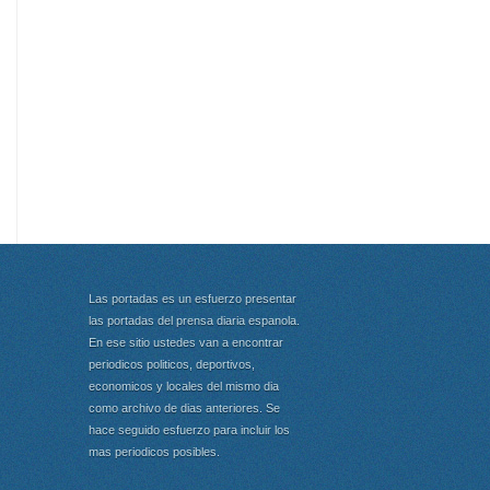
Las portadas es un esfuerzo presentar
las portadas del prensa diaria espanola.
En ese sitio ustedes van a encontrar
periodicos politicos, deportivos,
economicos y locales del mismo dia
como archivo de dias anteriores. Se
hace seguido esfuerzo para incluir los
mas periodicos posibles.