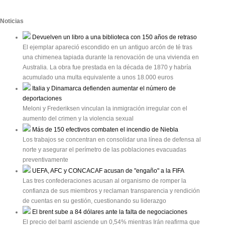
Noticias
Devuelven un libro a una biblioteca con 150 años de retraso
El ejemplar apareció escondido en un antiguo arcón de té tras
una chimenea tapiada durante la renovación de una vivienda en
Australia. La obra fue prestada en la década de 1870 y habría
acumulado una multa equivalente a unos 18.000 euros
Italia y Dinamarca defienden aumentar el número de
deportaciones
Meloni y Frederiksen vinculan la inmigración irregular con el
aumento del crimen y la violencia sexual
Más de 150 efectivos combaten el incendio de Niebla
Los trabajos se concentran en consolidar una línea de defensa al
norte y asegurar el perímetro de las poblaciones evacuadas
preventivamente
UEFA, AFC y CONCACAF acusan de "engaño" a la FIFA
Las tres confederaciones acusan al organismo de romper la
confianza de sus miembros y reclaman transparencia y rendición
de cuentas en su gestión, cuestionando su liderazgo
El brent sube a 84 dólares ante la falta de negociaciones
El precio del barril asciende un 0,54% mientras Irán reafirma que