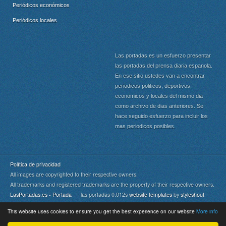
Periódicos económicos
Periódicos locales
Las portadas es un esfuerzo presentar
las portadas del prensa diaria espanola.
En ese sitio ustedes van a encontrar
periodicos politicos, deportivos,
economicos y locales del mismo dia
como archivo de dias anteriores. Se
hace seguido esfuerzo para incluir los
mas periodicos posibles.
Política de privacidad
All images are copyrighted to their respective owners.
All trademarks and registered trademarks are the property of their respective owners.
LasPortadas.es - Portada
las portadas 0.012s
website templates
by
styleshout
This website uses cookies to ensure you get the best experience on our website
More info
Portada
|
Top