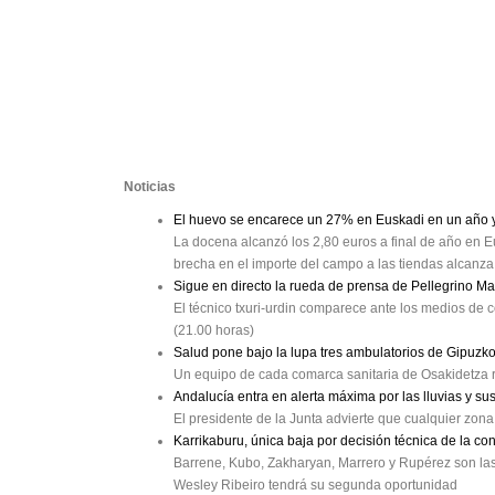
Noticias
El huevo se encarece un 27% en Euskadi en un año y 
La docena alcanzó los 2,80 euros a final de año en Eu
brecha en el importe del campo a las tiendas alcanz
Sigue en directo la rueda de prensa de Pellegrino M
El técnico txuri-urdin comparece ante los medios de c
(21.00 horas)
Salud pone bajo la lupa tres ambulatorios de Gipuzk
Un equipo de cada comarca sanitaria de Osakidetza r
Andalucía entra en alerta máxima por las lluvias y su
El presidente de la Junta advierte que cualquier zon
Karrikaburu, única baja por decisión técnica de la co
Barrene, Kubo, Zakharyan, Marrero y Rupérez son las b
Wesley Ribeiro tendrá su segunda oportunidad