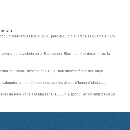
5 milions
 conjunt neerlandès fins al 2030, però el club blaugrana es guarda el 50%
a seva segona victòria en el Tour femení. Blasi manté el desè lloc de la
itat molt clara”, destaca Xevi Pujol, nou director tècnic del Barça
la categoria, competirà diumenge per les places d’honor d’obstacles
badell de Pere Pons a la Massana (18.30 h, Esport3), en un amistós de 2a