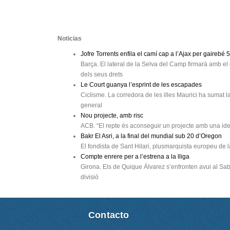
Noticias
Jofre Torrents enfila el camí cap a l’Ajax per gairebé 
Barça. El lateral de la Selva del Camp firmarà amb el
dels seus drets
Le Court guanya l’esprint de les escapades
Ciclisme. La corredora de les illes Maurici ha sumat l
general
Nou projecte, amb risc
ACB. “El repte és aconseguir un projecte amb una ident
Bakr El Asri, a la final del mundial sub 20 d’Oregon
El fondista de Sant Hilari, plusmarquista europeu de 
Compte enrere per a l’estrena a la lliga
Girona. Els de Quique Álvarez s’enfronten avui al Sa
divisió
Contacto