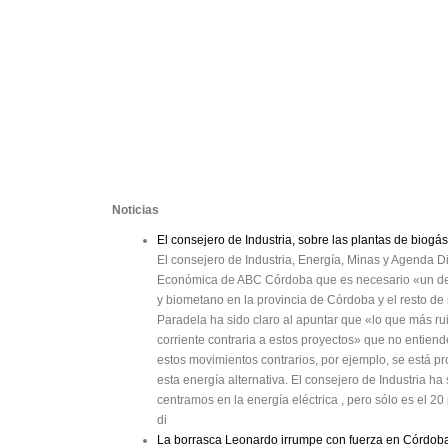
Noticias
El consejero de Industria, sobre las plantas de bio
El consejero de Industria, Energía, Minas y Agenda Di
Económica de ABC Córdoba que es necesario «un deb
y biometano en la provincia de Córdoba y el resto d
Paradela ha sido claro al apuntar que «lo que más rui
corriente contraria a estos proyectos» que no entiende
estos movimientos contrarios, por ejemplo, se está 
esta energía alternativa. El consejero de Industria h
centramos en la energía eléctrica , pero sólo es el 
di
La borrasca Leonardo irrumpe con fuerza en Córdoba y