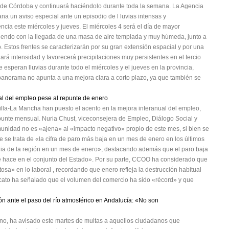
 de Córdoba y continuará haciéndolo durante toda la semana. La Agencia
na un aviso especial ante un episodio de l luvias intensas y
encia este miércoles y jueves. El miércoles 4 será el día de mayor
diendo con la llegada de una masa de aire templada y muy húmeda, junto a
 Estos frentes se caracterizarán por su gran extensión espacial y por una
nará intensidad y favorecerá precipitaciones muy persistentes en el tercio
 esperan lluvias durante todo el miércoles y el jueves en la provincia,
 panorama no apunta a una mejora clara a corto plazo, ya que también se
ual del empleo pese al repunte de enero
illa-La Mancha han puesto el acento en la mejora interanual del empleo,
epunte mensual. Nuria Chust, viceconsejera de Empleo, Diálogo Social y
unidad no es «ajena» al «impacto negativo» propio de este mes, si bien se
 se trata de «la cifra de paro más baja en un mes de enero en los últimos
toria de la región en un mes de enero», destacando además que el paro baja
e hace en el conjunto del Estado». Por su parte, CCOO ha considerado que
sa» en lo laboral , recordando que enero refleja la destrucción habitual
cato ha señalado que el volumen del comercio ha sido «récord» y que
n ante el paso del río atmosférico en Andalucía: «No son
no, ha avisado este martes de multas a aquellos ciudadanos que