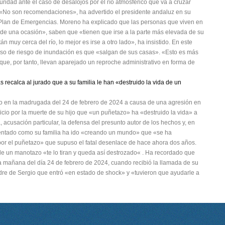
ridad ante el caso de desalojos por el río atmosférico que va a cruzar
. «No son recomendaciones», ha advertido el presidente andaluz en su
 Plan de Emergencias. Moreno ha explicado que las personas que viven en
e una ocasión», saben que «tienen que irse a la parte más elevada de su
án muy cerca del río, lo mejor es irse a otro lado», ha insistido. En este
aso de riesgo de inundación es que «salgan de sus casas». «Esto es más
ue, por tanto, llevan aparejado un reproche administrativo en forma de
s recalca al jurado que a su familia le han «destruido la vida de un
ido en la madrugada del 24 de febrero de 2024 a causa de una agresión en
uicio por la muerte de su hijo que «un puñetazo» ha «destruido la vida» a
a, acusación particular, la defensa del presunto autor de los hechos y, en
mentado como su familia ha ido «creando un mundo» que «se ha
or el puñetazo» que supuso el fatal desenlace de hace ahora dos años.
e un manotazo «te lo tiran y queda así destrozado« . Ha recordado que
la mañana del día 24 de febrero de 2024, cuando recibió la llamada de su
dre de Sergio que entró «en estado de shock» y «tuvieron que ayudarle a