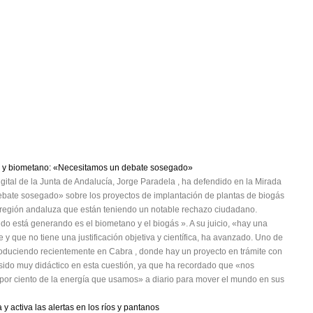
gás y biometano: «Necesitamos un debate sosegado»
gital de la Junta de Andalucía, Jorge Paradela , ha defendido en la Mirada
ate sosegado» sobre los proyectos de implantación de plantas de biogás
e región andaluza que están teniendo un notable rechazo ciudadano.
do está generando es el biometano y el biogás ». A su juicio, «hay una
 y que no tiene una justificación objetiva y científica, ha avanzado. Uno de
produciendo recientemente en Cabra , donde hay un proyecto en trámite con
a sido muy didáctico en esta cuestión, ya que ha recordado que «nos
20 por ciento de la energía que usamos» a diario para mover el mundo en sus
 activa las alertas en los ríos y pantanos