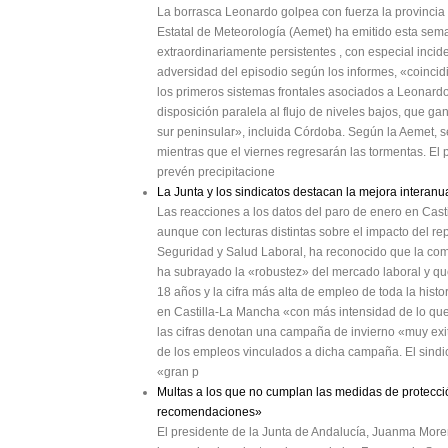
La borrasca Leonardo golpea con fuerza la provincia
Estatal de Meteorología (Aemet) ha emitido esta sema
extraordinariamente persistentes , con especial incid
adversidad del episodio según los informes, «coinci
los primeros sistemas frontales asociados a Leonardo.
disposición paralela al flujo de niveles bajos, que ga
sur peninsular», incluida Córdoba. Según la Aemet, se
mientras que el viernes regresarán las tormentas. El
prevén precipitacione
La Junta y los sindicatos destacan la mejora interan
Las reacciones a los datos del paro de enero en Cast
aunque con lecturas distintas sobre el impacto del r
Seguridad y Salud Laboral, ha reconocido que la com
ha subrayado la «robustez» del mercado laboral y que
18 años y la cifra más alta de empleo de toda la his
en Castilla-La Mancha «con más intensidad de lo qu
las cifras denotan una campaña de invierno «muy exito
de los empleos vinculados a dicha campaña. El sindi
«gran p
Multas a los que no cumplan las medidas de protecció
recomendaciones»
El presidente de la Junta de Andalucía, Juanma More