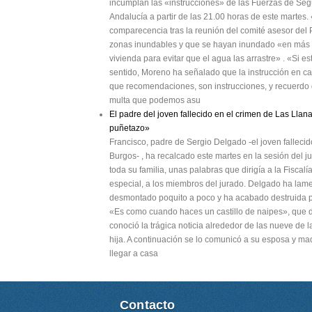
incumplan las «instrucciones» de las Fuerzas de Segu
Andalucía a partir de las 21.00 horas de este martes
comparecencia tras la reunión del comité asesor del
zonas inundables y que se hayan inundado «en más d
vivienda para evitar que el agua las arrastre» . «Si est
sentido, Moreno ha señalado que la instrucción en c
que recomendaciones, son instrucciones, y recuerdo q
multa que podemos asu
El padre del joven fallecido en el crimen de Las Llana
puñetazo»
Francisco, padre de Sergio Delgado -el joven fallec
Burgos- , ha recalcado este martes en la sesión del j
toda su familia, unas palabras que dirigía a la Fiscalí
especial, a los miembros del jurado. Delgado ha la
desmontado poquito a poco y ha acabado destruida p
«Es como cuando haces un castillo de naipes», que d
conoció la trágica noticia alrededor de las nueve de 
hija. A continuación se lo comunicó a su esposa y ma
llegar a casa
Contacto