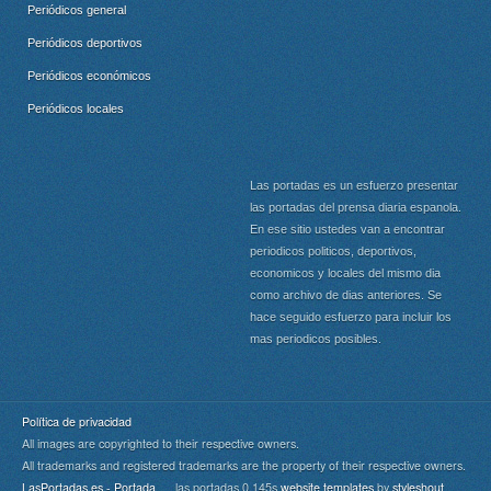
Periódicos general
Periódicos deportivos
Periódicos económicos
Periódicos locales
Las portadas es un esfuerzo presentar
las portadas del prensa diaria espanola.
En ese sitio ustedes van a encontrar
periodicos politicos, deportivos,
economicos y locales del mismo dia
como archivo de dias anteriores. Se
hace seguido esfuerzo para incluir los
mas periodicos posibles.
Política de privacidad
All images are copyrighted to their respective owners.
All trademarks and registered trademarks are the property of their respective owners.
LasPortadas.es - Portada
las portadas 0.145s
website templates
by
styleshout