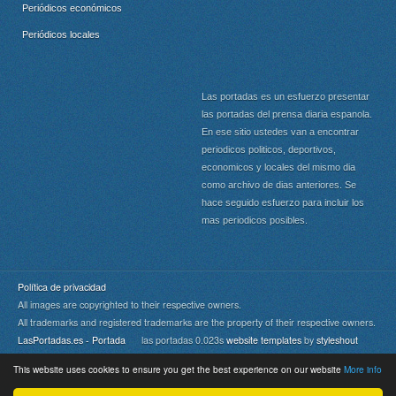
Periódicos económicos
Periódicos locales
Las portadas es un esfuerzo presentar
las portadas del prensa diaria espanola.
En ese sitio ustedes van a encontrar
periodicos politicos, deportivos,
economicos y locales del mismo dia
como archivo de dias anteriores. Se
hace seguido esfuerzo para incluir los
mas periodicos posibles.
Política de privacidad
All images are copyrighted to their respective owners.
All trademarks and registered trademarks are the property of their respective owners.
LasPortadas.es - Portada
las portadas 0.023s
website templates
by
styleshout
This website uses cookies to ensure you get the best experience on our website
More info
Portada
|
Top