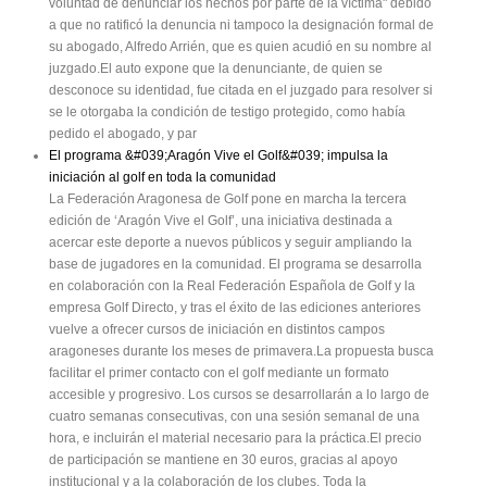
voluntad de denunciar los hechos por parte de la víctima" debido
a que no ratificó la denuncia ni tampoco la designación formal de
su abogado, Alfredo Arrién, que es quien acudió en su nombre al
juzgado.El auto expone que la denunciante, de quien se
desconoce su identidad, fue citada en el juzgado para resolver si
se le otorgaba la condición de testigo protegido, como había
pedido el abogado, y par
El programa &#039;Aragón Vive el Golf&#039; impulsa la
iniciación al golf en toda la comunidad
La Federación Aragonesa de Golf pone en marcha la tercera
edición de ‘Aragón Vive el Golf’, una iniciativa destinada a
acercar este deporte a nuevos públicos y seguir ampliando la
base de jugadores en la comunidad. El programa se desarrolla
en colaboración con la Real Federación Española de Golf y la
empresa Golf Directo, y tras el éxito de las ediciones anteriores
vuelve a ofrecer cursos de iniciación en distintos campos
aragoneses durante los meses de primavera.La propuesta busca
facilitar el primer contacto con el golf mediante un formato
accesible y progresivo. Los cursos se desarrollarán a lo largo de
cuatro semanas consecutivas, con una sesión semanal de una
hora, e incluirán el material necesario para la práctica.El precio
de participación se mantiene en 30 euros, gracias al apoyo
institucional y a la colaboración de los clubes. Toda la