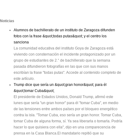
Noticias
Alumnos de bachillerato de un instituto de Zaragoza difunden
fotos con la frase &quot;todas putas&quot; y el centro los
sanciona
La comunidad educativa del instituto Goya de Zaragoza está
viviendo con consternación el incidente protagonizado por un
grupo de estudiantes de 2.° de bachillerato que la semana
pasada difundieron fotografías en las que con sus manos
escribían la frase "todas putas". Accede al contenido completo de
este artículo.
Trump dice que sería un &quot;gran honor&quot; para él
&quot;tomar Cuba&quot;
El presidente de Estados Unidos, Donald Trump, afirmó este
lunes que sería "un gran honor" para él "tomar Cuba", en medio
de las tensiones entre ambos países por el bloqueo energético
contra la isla. "Tomar Cuba, eso sería un gran honor. Tomar Cuba,
tomar Cuba de alguna forma, sí. Ya sea liberarla o tomarla. Podría
hacer lo que quisiera con ella", dijo en una comparecencia de
prensa en la Casa Blanca.El mandatario repitió que su