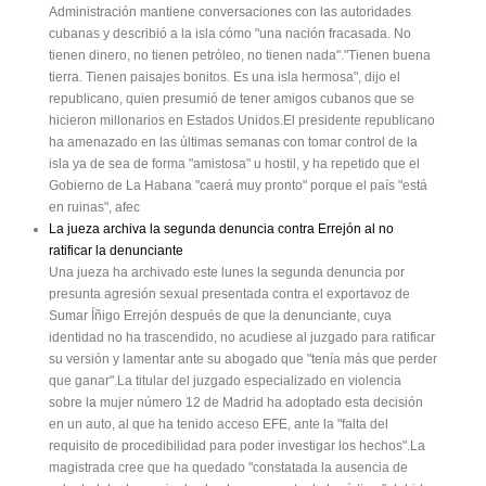
Administración mantiene conversaciones con las autoridades
cubanas y describió a la isla cómo "una nación fracasada. No
tienen dinero, no tienen petróleo, no tienen nada"."Tienen buena
tierra. Tienen paisajes bonitos. Es una isla hermosa", dijo el
republicano, quien presumió de tener amigos cubanos que se
hicieron millonarios en Estados Unidos.El presidente republicano
ha amenazado en las últimas semanas con tomar control de la
isla ya de sea de forma "amistosa" u hostil, y ha repetido que el
Gobierno de La Habana "caerá muy pronto" porque el país "está
en ruinas", afec
La jueza archiva la segunda denuncia contra Errejón al no
ratificar la denunciante
Una jueza ha archivado este lunes la segunda denuncia por
presunta agresión sexual presentada contra el exportavoz de
Sumar Íñigo Errejón después de que la denunciante, cuya
identidad no ha trascendido, no acudiese al juzgado para ratificar
su versión y lamentar ante su abogado que "tenía más que perder
que ganar".La titular del juzgado especializado en violencia
sobre la mujer número 12 de Madrid ha adoptado esta decisión
en un auto, al que ha tenido acceso EFE, ante la "falta del
requisito de procedibilidad para poder investigar los hechos".La
magistrada cree que ha quedado "constatada la ausencia de