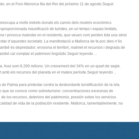
ado, en el Foro Menorca Illa del Rei del próximo 11 de agosto.Seguir
e preocupa a molts indrets donats els canvis dels models econòmics
proporcionada massificació de turistes, en un temps i espais limitats,
ra i provoca malestar en el residents, que veuen com perden tota una sèrie
nestar d’aquestes societats. La manifestació a Mallorca de fa poc dies n’és
ambé és depredador; erosiona el territori, malmet el recursos i degrada de
ambé cal comptar el patrimoni lingüístic.Seguir leyendo ...
a. Avui som 8.200 milions. Un creixement del 34% en un quart de segle.
 amb els recursos del planeta en el mateix període.Seguir leyendo ...
s de Palma para protestar contra la desbordante turistificación de la isla.
o que se conoce como sobreturismo: concentraciones excesivas de
de los recursos, deterioro del patrimonio, presión sobre los servicios
 calidad de vida de la población residente. Mallorca, lamentablemente, no