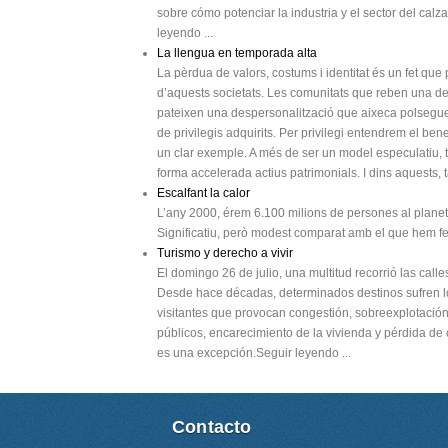
sobre cómo potenciar la industria y el sector del calz
leyendo ...
La llengua en temporada alta
La pèrdua de valors, costums i identitat és un fet qu
d’aquests societats. Les comunitats que reben una des
pateixen una despersonalització que aixeca polsegue
de privilegis adquirits. Per privilegi entendrem el be
un clar exemple. A més de ser un model especulatiu, t
forma accelerada actius patrimonials. I dins aquests, t
Escalfant la calor
L’any 2000, érem 6.100 milions de persones al planet
Significatiu, però modest comparat amb el que hem fet
Turismo y derecho a vivir
El domingo 26 de julio, una multitud recorrió las calle
Desde hace décadas, determinados destinos sufren l
visitantes que provocan congestión, sobreexplotación 
públicos, encarecimiento de la vivienda y pérdida de
es una excepción.Seguir leyendo ...
Contacto