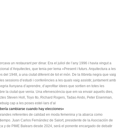
ercava un restaurant per dinar. Era el juliol de l’any 1996 i havia vingut a
onal d’Arquitectes, que tenia per lema «Present i futurs. Arquitectura a les
 del 1948, a una ciutat diferent de tot el món. De la llibreta negra que vaig
es sessions d’estudi i conferències a les quals vaig assistir, juntament amb
gria llunyana d’aprendre, d’aprofitar idees que sortien en totes les
obre la ciutat que venia. Una efervescència que em va envair aquells dies,
ectes Steven Holl, Toyo Ito, Richard Rogers, Tadao Ando, Peter Eisenman,
rebuig cap a les poses estel·lars d’al
ebería cambiarse cuando hay elecciones»
randes referentes de calidad en moda femenina y la abarca como
empo. Juan Carlos Fernández de Salort, presidente de la Asociación de
a y de PIME Balears desde 2024, será el ponente encargado de debatir