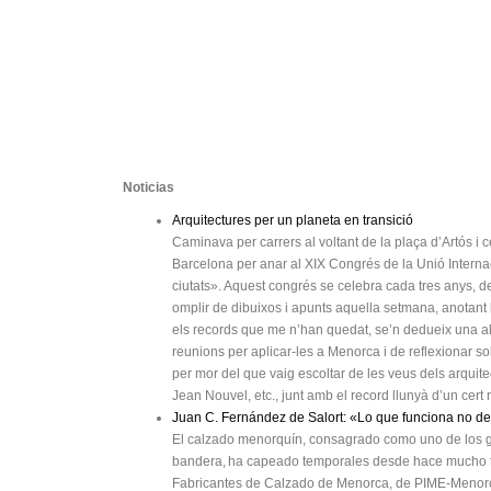
Noticias
Arquitectures per un planeta en transició
Caminava per carrers al voltant de la plaça d’Artós i c
Barcelona per anar al XIX Congrés de la Unió Internaci
ciutats». Aquest congrés se celebra cada tres anys, des
omplir de dibuixos i apunts aquella setmana, anotant l
els records que me n’han quedat, se’n dedueix una ale
reunions per aplicar-les a Menorca i de reflexionar s
per mor del que vaig escoltar de les veus dels arquit
Jean Nouvel, etc., junt amb el record llunyà d’un cert 
Juan C. Fernández de Salort: «Lo que funciona no d
El calzado menorquín, consagrado como uno de los g
bandera, ha capeado temporales desde hace mucho ti
Fabricantes de Calzado de Menorca, de PIME-Menorc