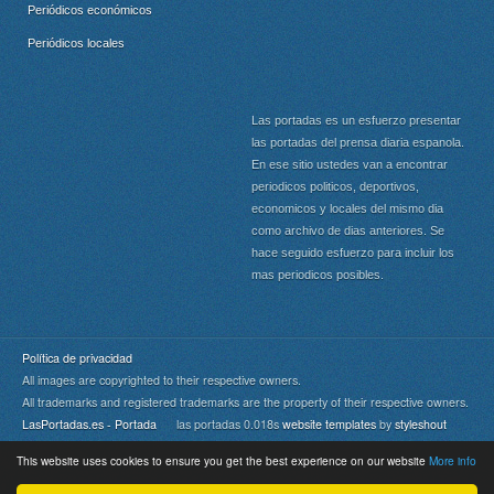
Periódicos económicos
Periódicos locales
Las portadas es un esfuerzo presentar
las portadas del prensa diaria espanola.
En ese sitio ustedes van a encontrar
periodicos politicos, deportivos,
economicos y locales del mismo dia
como archivo de dias anteriores. Se
hace seguido esfuerzo para incluir los
mas periodicos posibles.
Política de privacidad
All images are copyrighted to their respective owners.
All trademarks and registered trademarks are the property of their respective owners.
LasPortadas.es - Portada
las portadas 0.018s
website templates
by
styleshout
This website uses cookies to ensure you get the best experience on our website
More info
Portada
|
Top