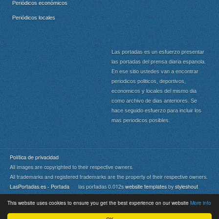
Periódicos económicos
Periódicos locales
Las portadas es un esfuerzo presentar
las portadas del prensa diaria espanola.
En ese sitio ustedes van a encontrar
periodicos politicos, deportivos,
economicos y locales del mismo dia
como archivo de dias anteriores. Se
hace seguido esfuerzo para incluir los
mas periodicos posibles.
Política de privacidad
All images are copyrighted to their respective owners.
All trademarks and registered trademarks are the property of their respective owners.
LasPortadas.es - Portada
las portadas 0.012s
website templates
by
styleshout
This website uses cookies to ensure you get the best experience on our website
More info
Portada
|
Top