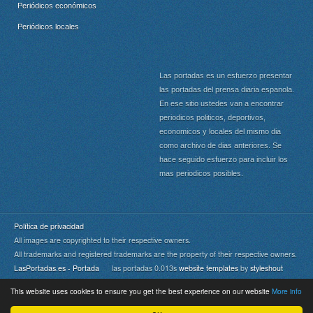
Periódicos económicos
Periódicos locales
Las portadas es un esfuerzo presentar
las portadas del prensa diaria espanola.
En ese sitio ustedes van a encontrar
periodicos politicos, deportivos,
economicos y locales del mismo dia
como archivo de dias anteriores. Se
hace seguido esfuerzo para incluir los
mas periodicos posibles.
Política de privacidad
All images are copyrighted to their respective owners.
All trademarks and registered trademarks are the property of their respective owners.
LasPortadas.es - Portada
las portadas 0.013s
website templates
by
styleshout
This website uses cookies to ensure you get the best experience on our website
More info
Portada
|
Top