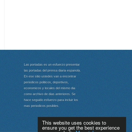
Las portadas es un esfuerzo presentar
las portadas del prensa diaria espanola.
En ese sitio ustedes van a encontrar
periodicos politicos, deportivos,
economicos y locales del mismo dia
como archivo de dias anteriores. Se
hace seguido esfuerzo para incluir los
mas periodicos posibles.
This website uses cookies to
ensure you get the best experience