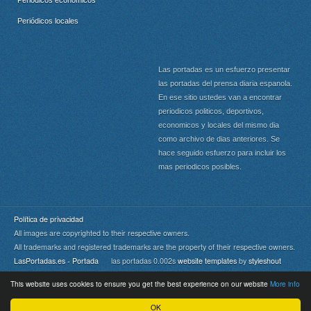
Periódicos locales
Las portadas es un esfuerzo presentar
las portadas del prensa diaria espanola.
En ese sitio ustedes van a encontrar
periodicos politicos, deportivos,
economicos y locales del mismo dia
como archivo de dias anteriores. Se
hace seguido esfuerzo para incluir los
mas periodicos posibles.
Política de privacidad
All images are copyrighted to their respective owners.
All trademarks and registered trademarks are the property of their respective owners.
LasPortadas.es - Portada
las portadas 0.002s
website templates
by
styleshout
This website uses cookies to ensure you get the best experience on our website
More info
Portada
|
Top
OK