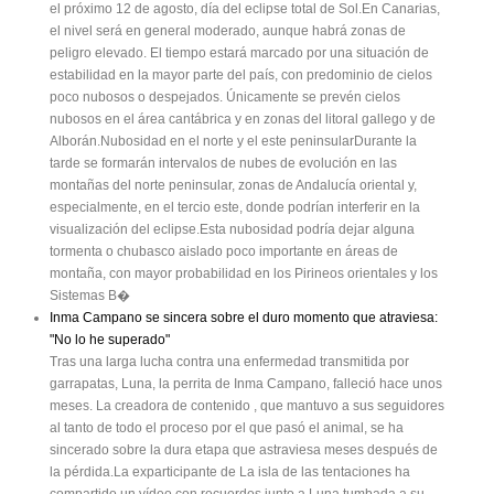
el próximo 12 de agosto, día del eclipse total de Sol.En Canarias,
el nivel será en general moderado, aunque habrá zonas de
peligro elevado. El tiempo estará marcado por una situación de
estabilidad en la mayor parte del país, con predominio de cielos
poco nubosos o despejados. Únicamente se prevén cielos
nubosos en el área cantábrica y en zonas del litoral gallego y de
Alborán.Nubosidad en el norte y el este peninsularDurante la
tarde se formarán intervalos de nubes de evolución en las
montañas del norte peninsular, zonas de Andalucía oriental y,
especialmente, en el tercio este, donde podrían interferir en la
visualización del eclipse.Esta nubosidad podría dejar alguna
tormenta o chubasco aislado poco importante en áreas de
montaña, con mayor probabilidad en los Pirineos orientales y los
Sistemas B�
Inma Campano se sincera sobre el duro momento que atraviesa:
"No lo he superado"
Tras una larga lucha contra una enfermedad transmitida por
garrapatas, Luna, la perrita de Inma Campano, falleció hace unos
meses. La creadora de contenido , que mantuvo a sus seguidores
al tanto de todo el proceso por el que pasó el animal, se ha
sincerado sobre la dura etapa que astraviesa meses después de
la pérdida.La exparticipante de La isla de las tentaciones ha