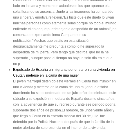
compartido un vídeo con recuerdos junto a Luna tumbada a su
lado en la cama y momentos actuales en los que aparece ella
sola, llorando su ausencia. Junto a las imágenes ha compartido
una sincera y emotiva reflexión."Es triste que este duelo lo vivan
muchas personas completamente solas porque no todo el mundo
entiende el dolor que puede dejar la despedida de un animal", ha
comenzado expresando Inma Campano en su
publicación."Muchas que estáis en esta situación
desgraciadamente me preguntais cómo lo he superado la
despedida de mi perra. Pero tengo que deciros, que no la he
superado , aunque pase el tiempo no hay un solo día en el que
no p
Expulsado de España un migrante por entrar en una vivienda en
Ceuta y meterse en la cama de una mujer
El joven marroquí detenido este viernes en Ceuta tras irrumpir en
una vivienda y meterse en la cama de una mujer que estaba
durmiendo ha sido condenado en un juicio rápido celebrado este
sábado a su expulsión inmediata de España durante cinco años,
con la advertencia de que su regreso durante ese periodo podría
suponerle dos años de prisión.El hombre, de unos veinte años y
que llegó a Ceuta en la entrada masiva del 30 de julio, fue
detenido por la Policía Nacional después de que la familia de la
mujer alertara de su presencia en el interior de la vivienda,