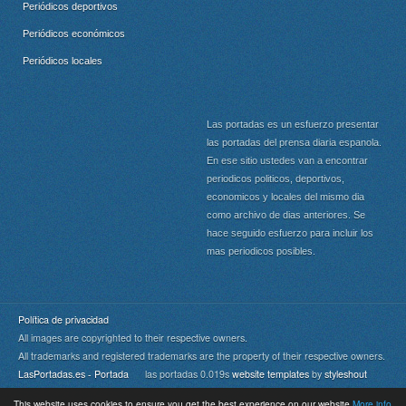
Periódicos deportivos
Periódicos económicos
Periódicos locales
Las portadas es un esfuerzo presentar
las portadas del prensa diaria espanola.
En ese sitio ustedes van a encontrar
periodicos politicos, deportivos,
economicos y locales del mismo dia
como archivo de dias anteriores. Se
hace seguido esfuerzo para incluir los
mas periodicos posibles.
Política de privacidad
All images are copyrighted to their respective owners.
All trademarks and registered trademarks are the property of their respective owners.
LasPortadas.es - Portada
las portadas 0.019s
website templates
by
styleshout
This website uses cookies to ensure you get the best experience on our website
More info