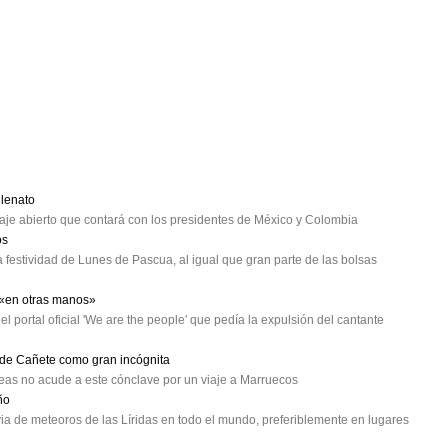
lenato
e abierto que contará con los presidentes de México y Colombia
os
 festividad de Lunes de Pascua, al igual que gran parte de las bolsas
 «en otras manos»
el portal oficial 'We are the people' que pedía la expulsión del cantante
o de Cañete como gran incógnita
opeas no acude a este cónclave por un viaje a Marruecos
ño
ia de meteoros de las Líridas en todo el mundo, preferiblemente en lugares