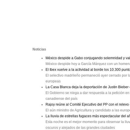
Noticias
México despide a Gabo conjugando solemnidad y val
México despide hoy a García Márquez con un homenaj
El Ibex vuelve a la actividad al borde los 10.300 punt
El selectivo madrileño permaneció ayer cerrado por la
europeas
La Casa Blanca deja la deportación de Justin Bieber
El Gobierno se niega a dar respuesta a la petición en 
canadiense del país
Rajoy reúne al Comité Ejecutivo del PP con el relev
El aún ministro de Agricultura y candidato a las eur
La lluvia de estrellas fugaces más espectacular del a
Esta noche es el mejor momento para observar la lluv
oscuros y alejados de las grandes ciudades