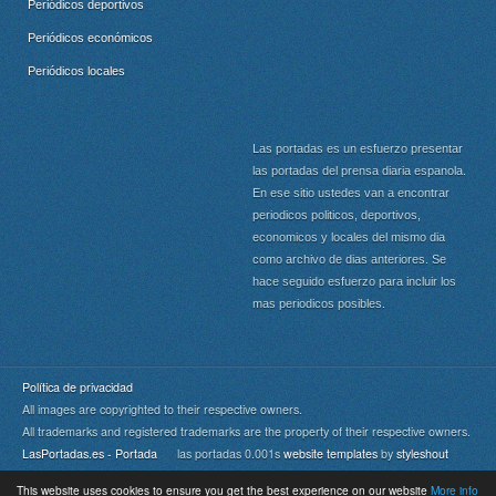
Periódicos deportivos
Periódicos económicos
Periódicos locales
Las portadas es un esfuerzo presentar
las portadas del prensa diaria espanola.
En ese sitio ustedes van a encontrar
periodicos politicos, deportivos,
economicos y locales del mismo dia
como archivo de dias anteriores. Se
hace seguido esfuerzo para incluir los
mas periodicos posibles.
Política de privacidad
All images are copyrighted to their respective owners.
All trademarks and registered trademarks are the property of their respective owners.
LasPortadas.es - Portada
las portadas 0.001s
website templates
by
styleshout
This website uses cookies to ensure you get the best experience on our website
More info