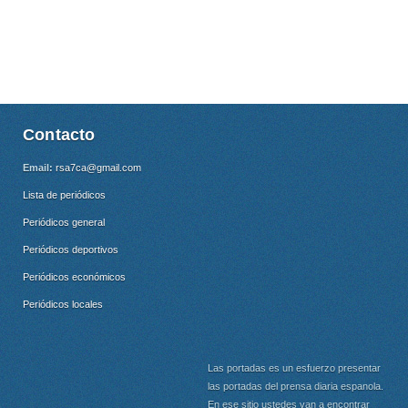
Contacto
Email:
rsa7ca@gmail.com
Lista de periódicos
Periódicos general
Periódicos deportivos
Periódicos económicos
Periódicos locales
Las portadas es un esfuerzo presentar
las portadas del prensa diaria espanola.
En ese sitio ustedes van a encontrar