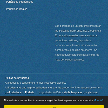
Periódicos económicos
Periódicos locales
Las portadas es un esfuerzo presentar
las portadas del prensa diaria espanola.
En ese sitio ustedes van a encontrar
periodicos politicos, deportivos,
economicos y locales del mismo dia
como archivo de dias anteriores. Se
hace seguido esfuerzo para incluir los
mas periodicos posibles.
Política de privacidad
All images are copyrighted to their respective owners.
All trademarks and registered trademarks are the property of their respective owners.
LasPortadas.es - Portada
las portadas 0.008s
website templates
by
styleshout
This website uses cookies to ensure you get the best experience on our website
More info
Portada
|
Top